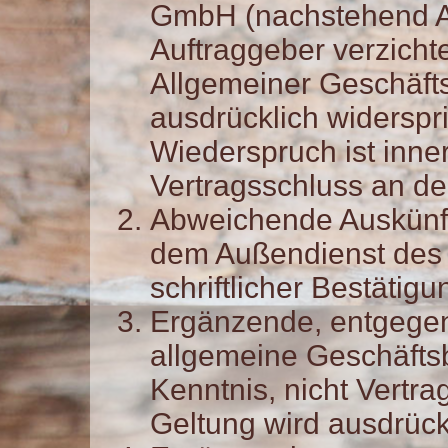
GmbH (nachstehend A
Auftraggeber verzicht
Allgemeiner Geschäfts
ausdrücklich widerspr
Wiederspruch ist inne
Vertragsschluss an d
Abweichende Auskünft
dem Außendienst des
schriftlicher Bestätig
Ergänzende, entgege
allgemeine Geschäfts
Kenntnis, nicht Vertra
Geltung wird ausdrück